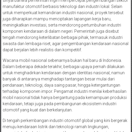
sinyal bahwa pemerintah ingin mempercepat pengembangan sektor
manufaktur otomotif berbasis teknologi dan industri lokal. Selain
untuk memperkuat kemandirian industri nasional, proyek tersebut
juga diharapkan mampu menciptakan lapangan kerja baru,
meningkatkan investasi, serta mendorong pertumbuhan industri
komponen kendaraan di dalam negeri. Pemerintah juga disebut
tengah mendorong keterlibatan berbagai pihak, termasuk industri
swasta dan lembaga riset, agar pengembangan kendaraan nasional
dapat berjalan lebih realistis dan kompetitif.
Wacana mobil nasional sebenarnya bukan hal baru di Indonesia.
Dalam beberapa dekade terakhir, berbagai upaya pernah dilakukan
untuk menghadirkan kendaraan dengan identitas nasional, namun
banyak di antaranya menghadapi tantangan besar mulai dari
pendanaan, teknologi, daya saing pasar, hingga ketergantungan
terhadap komponen impor. Pengamat industri menilai keberhasilan
mobil nasional tidak hanya bergantung pada kemampuan produksi
kendaraan, tetapi juga pada pembangunan ekosistem industri
otomotif yang kuat dan berkelanjutan.
Di tengah perkembangan industri otomotif global yang kini bergerak
menuju kendaraan listrik dan teknologi ramah lingkungan,