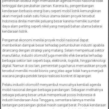
pemerintah disebut ingin memastikan agenda mobil nasional tidak
tertinggal dari perubahan zaman. Karena itu, pengembangan
kendaraan berbasis energi baru seperti mobil listrik kemungkinan
akan menjadi salah satu fokus utama dalam proyek tersebut.
Indonesia dinilai memiliki peluang besar karena memiliki sumber
daya alam penting seperti nikel yang menjadi bahan utama baterai
kendaraan listrik.
Pengamat ekonomi menilai proyek mobil nasional dapat
memberikan dampak besar terhadap pertumbuhan industri apabila
dirancang dengan strategi yang matang. Selain memperkuat sektor
manufaktur, industri otomotif juga memiliki efek berantai terhadap
berbagai sektor lain seperti baja, elektronik, logistik, hingga teknologi
digital. Namun di sisi lain, pemerintah juga harus memastikan proyek
tersebut memiliki model bisnis yang jelas agar tidak hanya menjadi
wacana jangka pendek tanpa realisasi konkret di lapangan.
Pelaku industri otomotif menyambut munculnya kembali agenda
mobil nasional dengan berbagai pandangan. Sebagian melihatnya
sebagai peluang besar untuk memperkuat posisi Indonesia di
industri kendaraan Asia Tenggara, sementara lainnya menilai
tantangan persaingan global masih sangat berat. Produk kendaraan