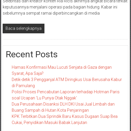
Selebritas dan kreator konten Ria Ricis akhirnya angkat bicara terkait
keputusannya menjalani operasi pada bagian hidung. Kabar ini
sebelumnya sempat ramai diperbincangkan di media
Baca selengkapnya
Recent Posts
Hamas Konfirmasi Mau Lucuti Senjata di Gaza dengan
Syarat, Apa Saja?
Detik-detik 3 Pengganjal ATM Diringkus Usai Berusaha Kabur
di Pamulang
Polisi Proses Pencabutan Laporan terhadap Hotman Paris
soal Ucapan ‘Lu Punya Otak Nggak’
Dua Perusahaan Disanksi DLH DKI Usai Jual Limbah dan
Buang Sampah di Hutan Kota Penjaringan
KPK Terbitkan Dua Sprindik Baru Kasus Dugaan Suap Bea
Cukai, Penyidikan Masuki Babak Lanjutan