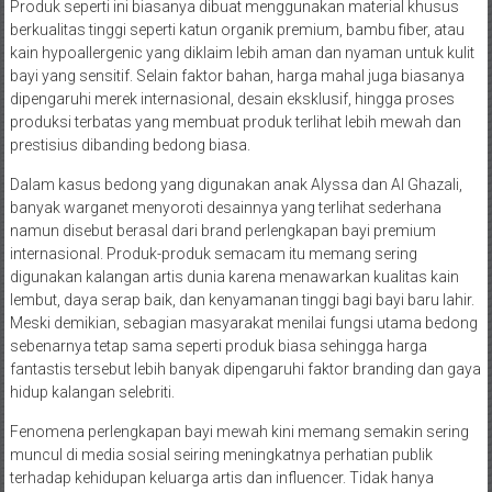
Produk seperti ini biasanya dibuat menggunakan material khusus
berkualitas tinggi seperti katun organik premium, bambu fiber, atau
kain hypoallergenic yang diklaim lebih aman dan nyaman untuk kulit
bayi yang sensitif. Selain faktor bahan, harga mahal juga biasanya
dipengaruhi merek internasional, desain eksklusif, hingga proses
produksi terbatas yang membuat produk terlihat lebih mewah dan
prestisius dibanding bedong biasa.
Dalam kasus bedong yang digunakan anak Alyssa dan Al Ghazali,
banyak warganet menyoroti desainnya yang terlihat sederhana
namun disebut berasal dari brand perlengkapan bayi premium
internasional. Produk-produk semacam itu memang sering
digunakan kalangan artis dunia karena menawarkan kualitas kain
lembut, daya serap baik, dan kenyamanan tinggi bagi bayi baru lahir.
Meski demikian, sebagian masyarakat menilai fungsi utama bedong
sebenarnya tetap sama seperti produk biasa sehingga harga
fantastis tersebut lebih banyak dipengaruhi faktor branding dan gaya
hidup kalangan selebriti.
Fenomena perlengkapan bayi mewah kini memang semakin sering
muncul di media sosial seiring meningkatnya perhatian publik
terhadap kehidupan keluarga artis dan influencer. Tidak hanya