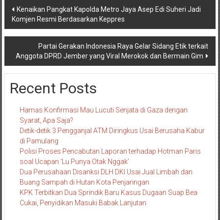
Navigasi
Kenaikan Pangkat Kapolda Metro Jaya Asep Edi Suheri Jadi
Komjen Resmi Berdasarkan Keppres
pos
Partai Gerakan Indonesia Raya Gelar Sidang Etik terkait
Anggota DPRD Jember yang Viral Merokok dan Bermain Gim
Recent Posts
Hamas Konfirmasi Mau Lucuti Senjata di Gaza dengan
Syarat, Apa Saja?
Detik-detik 3 Pengganjal ATM Diringkus Usai Berusaha Kabur
di Pamulang
Polisi Proses Pencabutan Laporan terhadap Hotman Paris
soal Ucapan ‘Lu Punya Otak Nggak’
Dua Perusahaan Disanksi DLH DKI Usai Jual Limbah dan
Buang Sampah di Hutan Kota Penjaringan
KPK Terbitkan Dua Sprindik Baru Kasus Dugaan Suap Bea
Cukai, Penyidikan Masuki Babak Lanjutan