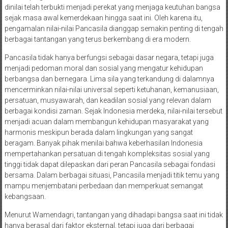
dinilai telah terbukti menjadi perekat yang menjaga keutuhan bangsa
sejak masa awal kemerdekaan hingga saat ini. Oleh karena itu,
pengamalan nilai-nilai Pancasila dianggap semakin penting di tengah
berbagai tantangan yang terus berkembang di era modern.
Pancasila tidak hanya berfungsi sebagai dasar negara, tetapi juga
menjadi pedoman moral dan sosial yang mengatur kehidupan
berbangsa dan bernegara. Lima sila yang terkandung di dalamnya
mencerminkan nilai-nilai universal seperti ketuhanan, kemanusiaan,
persatuan, musyawarah, dan keadilan sosial yang relevan dalam
berbagai kondisi zaman. Sejak Indonesia merdeka, nilai-nilai tersebut
menjadi acuan dalam membangun kehidupan masyarakat yang
harmonis meskipun berada dalam lingkungan yang sangat
beragam. Banyak pihak menilai bahwa keberhasilan Indonesia
mempertahankan persatuan di tengah kompleksitas sosial yang
tinggi tidak dapat dilepaskan dari peran Pancasila sebagai fondasi
bersama. Dalam berbagai situasi, Pancasila menjadi titik temu yang
mampu menjembatani perbedaan dan memperkuat semangat
kebangsaan.
Menurut Wamendagri, tantangan yang dihadapi bangsa saat ini tidak
hanya berasal dari faktor eksternal, tetapi juga dari berbagai