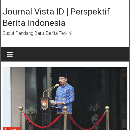
Lompat
ke
Journal Vista ID | Perspektif
konten
Berita Indonesia
Sudut Pandang Baru, Berita Terkini
Nasional