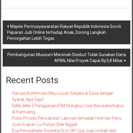
Navigasi
Majelis Permusyawaratan Rakyat Republik Indonesia Soroti
Paparan Judi Online terhadap Anak, Dorong Langkah
pos
Pencegahan Lebih Tegas
Pembangunan Museum Marsinah Disebut Tidak Gunakan Dana
APBN, Nilai Proyek Capai Rp3,8 Miliar
Recent Posts
Hamas Konfirmasi Mau Lucuti Senjata di Gaza dengan
Syarat, Apa Saja?
Detik-detik 3 Pengganjal ATM Diringkus Usai Berusaha Kabur
di Pamulang
Polisi Proses Pencabutan Laporan terhadap Hotman Paris
soal Ucapan ‘Lu Punya Otak Nggak’
Dua Perusahaan Disanksi DLH DKI Usai Jual Limbah dan