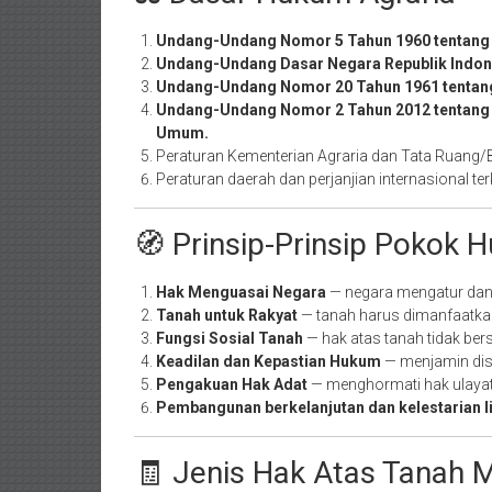
Undang-Undang Nomor 5 Tahun 1960 tentang 
Undang-Undang Dasar Negara Republik Indon
Undang-Undang Nomor 20 Tahun 1961 tentang
Undang-Undang Nomor 2 Tahun 2012 tentang
Umum.
Peraturan Kementerian Agraria dan Tata Ruang
Peraturan daerah dan perjanjian internasional ter
🧭 Prinsip-Prinsip Pokok 
Hak Menguasai Negara
— negara mengatur dan
Tanah untuk Rakyat
— tanah harus dimanfaatka
Fungsi Sosial Tanah
— hak atas tanah tidak be
Keadilan dan Kepastian Hukum
— menjamin dist
Pengakuan Hak Adat
— menghormati hak ulaya
Pembangunan berkelanjutan dan kelestarian l
🧾 Jenis Hak Atas Tanah 