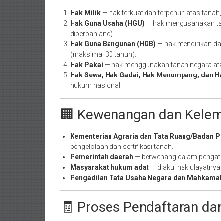
Hak Milik
— hak terkuat dan terpenuh atas tanah
Hak Guna Usaha (HGU)
— hak mengusahakan tan
diperpanjang).
Hak Guna Bangunan (HGB)
— hak mendirikan dan
(maksimal 30 tahun).
Hak Pakai
— hak menggunakan tanah negara atau m
Hak Sewa, Hak Gadai, Hak Menumpang, dan Ha
hukum nasional.
🏢 Kewenangan dan Kelem
Kementerian Agraria dan Tata Ruang/Badan P
pengelolaan dan sertifikasi tanah.
Pemerintah daerah
— berwenang dalam pengatu
Masyarakat hukum adat
— diakui hak ulayatny
Pengadilan Tata Usaha Negara dan Mahkama
🧾 Proses Pendaftaran dan