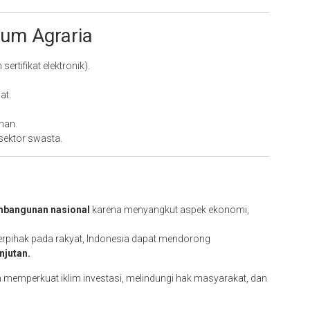
kum Agraria
ertifikat elektronik).
at.
han.
sektor swasta.
mbangunan nasional
karena menyangkut aspek ekonomi,
erpihak pada rakyat, Indonesia dapat mendorong
njutan.
 memperkuat iklim investasi, melindungi hak masyarakat, dan