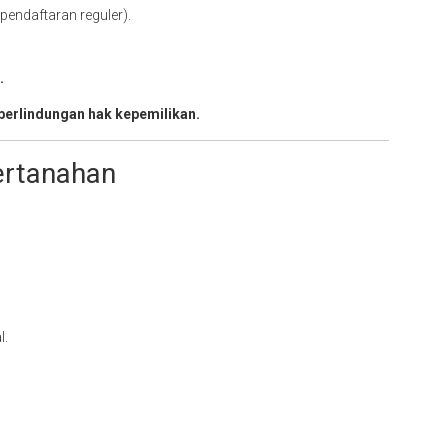
pendaftaran reguler).
.
perlindungan hak kepemilikan.
ertanahan
l.