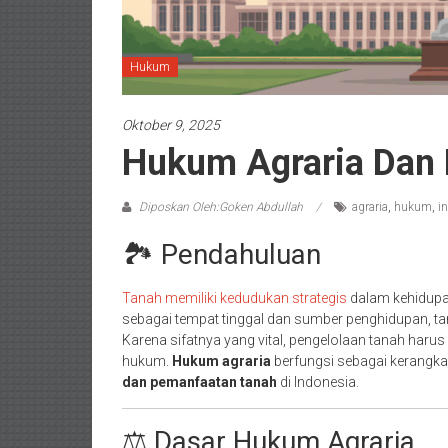
Hukum
Oktober 9, 2025
Hukum Agraria Dan 
Diposkan Oleh:Goken Abdullah
agraria
,
hukum
,
i
🏞️ Pendahuluan
Tanah memiliki kedudukan strategis
dalam kehidupan
sebagai tempat tinggal dan sumber penghidupan, t
Karena sifatnya yang vital, pengelolaan tanah harus
hukum.
Hukum agraria
berfungsi sebagai kerang
dan pemanfaatan tanah
di Indonesia.
⚖️ Dasar Hukum Agraria