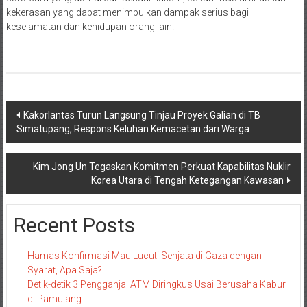
kekerasan yang dapat menimbulkan dampak serius bagi
keselamatan dan kehidupan orang lain.
Navigasi
Kakorlantas Turun Langsung Tinjau Proyek Galian di TB
Simatupang, Respons Keluhan Kemacetan dari Warga
pos
Kim Jong Un Tegaskan Komitmen Perkuat Kapabilitas Nuklir
Korea Utara di Tengah Ketegangan Kawasan
Recent Posts
Hamas Konfirmasi Mau Lucuti Senjata di Gaza dengan
Syarat, Apa Saja?
Detik-detik 3 Pengganjal ATM Diringkus Usai Berusaha Kabur
di Pamulang