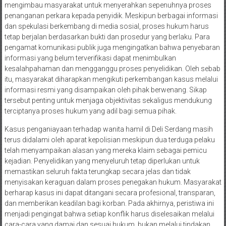
mengimbau masyarakat untuk menyerahkan sepenuhnya proses
penanganan perkara kepada penyidik. Meskipun berbagai informasi
dan spekulasi berkembang di media sosial, proses hukum harus
tetap berjalan berdasarkan bukti dan prosedur yang berlaku. Para
pengamat komunikasi publik juga mengingatkan bahwa penyebaran
informasi yang belum terverifikasi dapat menimbulkan
kesalahpahaman dan mengganggu proses penyelidikan. Oleh sebab
itu, masyarakat diharapkan mengikuti perkembangan kasus melalui
informasi resmi yang disampaikan oleh pihak berwenang. Sikap
tersebut penting untuk menjaga objektivitas sekaligus mendukung
terciptanya proses hukum yang adil bagi semua pihak.
Kasus penganiayaan terhadap wanita hamil di Deli Serdang masih
terus didalami oleh aparat kepolisian meskipun dua terduga pelaku
telah menyampaikan alasan yang mereka klaim sebagai pemicu
kejadian. Penyelidikan yang menyeluruh tetap diperlukan untuk
memastikan seluruh fakta terungkap secara jelas dan tidak
menyisakan keraguan dalam proses penegakan hukum. Masyarakat
berharap kasus ini dapat ditangani secara profesional, transparan,
dan memberikan keadilan bagi korban. Pada akhirnya, peristiwa ini
menjadi pengingat bahwa setiap konflik harus diselesaikan melalui
cara-cara yang damai dan sesuai hukum, bukan melalui tindakan