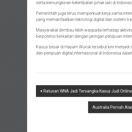
serta kemungkinan keterlibatan pihak lain di Indones
Pemerintah juga terus memperkuat kerja sama inter
yang memanfaatkan teknologi digital dan sistem tran
Masyarakat diimbau lebih waspada terhadap aktivit
berpotensi berkaitan dengan jaringan penipuan inter
Kasus besar di Hayam Wuruk tersebut kini menjadi sa
dan penipuan digital internasional di Indonesia dala
Navigasi
Ratusan WNA Jadi Tersangka Kasus Judi Online
pos
Australia Pernah Al