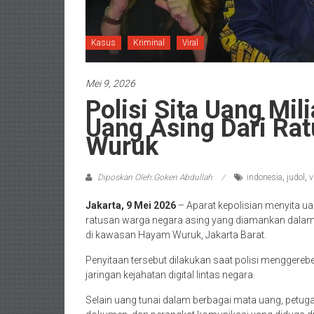
Kasus
Kriminal
Viral
Mei 9, 2026
Polisi Sita Uang Mi
Uang Asing Dari Ra
Wuruk
Diposkan Oleh:Goken Abdullah
indonesia
,
judol
,
v
Jakarta, 9 Mei 2026
– Aparat kepolisian menyita uan
ratusan warga negara asing yang diamankan dalam 
di kawasan Hayam Wuruk, Jakarta Barat.
Penyitaan tersebut dilakukan saat polisi menggereb
jaringan kejahatan digital lintas negara.
Selain uang tunai dalam berbagai mata uang, petug