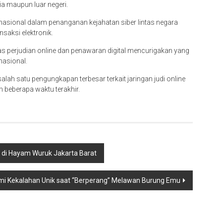
ia maupun luar negeri.
nasional dalam penanganan kejahatan siber lintas negara
saksi elektronik.
as perjudian online dan penawaran digital mencurigakan yang
nasional.
lah satu pengungkapan terbesar terkait jaringan judi online
m beberapa waktu terakhir.
 di Hayam Wuruk Jakarta Barat
ami Kekalahan Unik saat “Berperang” Melawan Burung Emu