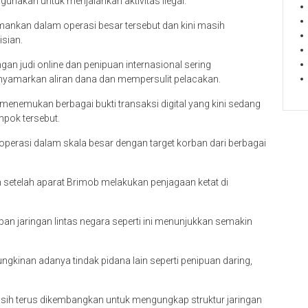
unakan untuk menjalankan aktivitas ilegal.
mankan dalam operasi besar tersebut dan kini masih
isian.
n judi online dan penipuan internasional sering
nyamarkan aliran dana dan mempersulit pelacakan.
 menemukan berbagai bukti transaksi digital yang kini sedang
mpok tersebut.
 operasi dalam skala besar dengan target korban dari berbagai
etelah aparat Brimob melakukan penjagaan ketat di
an jaringan lintas negara seperti ini menunjukkan semakin
.
ngkinan adanya tindak pidana lain seperti penipuan daring,
sih terus dikembangkan untuk mengungkap struktur jaringan