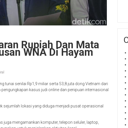
C
liaran Rupiah Dan Mata
tusan WNA Di Hayam
iral
g tunai senilai Rp1,9 miliar serta 53,8 juta dong Vietnam dari
pengungkapan kasus judi online dan penipuan internasional
ek sejumlah lokasi yang diduga menjadi pusat operasional
as juga mengamankan komputer, telepon seluler, laptop,