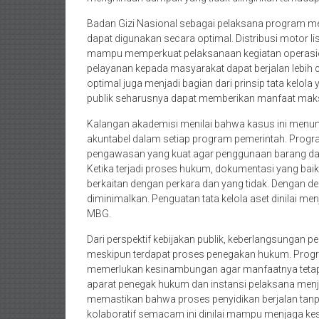
Badan Gizi Nasional sebagai pelaksana program me
dapat digunakan secara optimal. Distribusi motor li
mampu memperkuat pelaksanaan kegiatan operasio
pelayanan kepada masyarakat dapat berjalan lebih ce
optimal juga menjadi bagian dari prinsip tata kelola
publik seharusnya dapat memberikan manfaat maks
Kalangan akademisi menilai bahwa kasus ini menun
akuntabel dalam setiap program pemerintah. Prog
pengawasan yang kuat agar penggunaan barang dan
Ketika terjadi proses hukum, dokumentasi yang ba
berkaitan dengan perkara dan yang tidak. Dengan de
diminimalkan. Penguatan tata kelola aset dinilai me
MBG.
Dari perspektif kebijakan publik, keberlangsungan 
meskipun terdapat proses penegakan hukum. Prog
memerlukan kesinambungan agar manfaatnya tetap di
aparat penegak hukum dan instansi pelaksana menj
memastikan bahwa proses penyidikan berjalan ta
kolaboratif semacam ini dinilai mampu menjaga ke