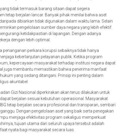
k yang tidak termasuk barang sitaan dapat segera
am tetap berjalan lancar. Banyak pihak menilai bahwa aset
daripada dibiarkan tidak digunakan dalam waktu lama. Selain
erminkan pengelolaan sumber daya negara yang lebih efektif.
 mengurangi ketidakpastian di lapangan. Dengan adanya
erja dengan lebih optimal.
a penanganan perkara korupsi sebaiknya tidak hanya
enjaga keberlanjutan pelayanan publik. Ketika program
ukum, kepercayaan masyarakat terhadap institusi negara dapat
sional juga membantu memastikan bahwa penerima manfaat
 hukum yang sedang ditangani. Prinsip ini penting dalam
igus akuntabel.
dan Gizi Nasional diperkirakan akan terus dilakukan untuk
ta dapat berjalan sesuai kebutuhan operasional. Masyarakat
G tetap berjalan secara profesional dan transparan, sembari
ganggu. Dengan pengelolaan aset yang baik serta penegakan
mpu menjaga efektivitas program sekaligus memperkuat
irnya, tujuan utama dari seluruh upaya tersebut adalah
aat nyata bagi masyarakat secara luas.