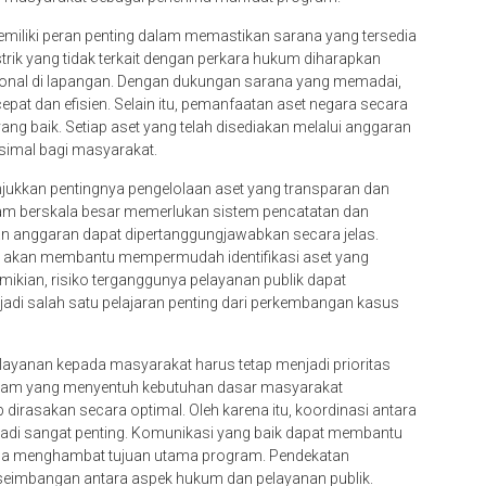
miliki peran penting dalam memastikan sarana yang tersedia
strik yang tidak terkait dengan perkara hukum diharapkan
nal di lapangan. Dengan dukungan sarana yang memadai,
pat dan efisien. Selain itu, pemanfaatan aset negara secara
 yang baik. Setiap aset yang telah disediakan melalui anggaran
imal bagi masyarakat.
jukkan pentingnya pengelolaan aset yang transparan dan
ram berskala besar memerlukan sistem pencatatan dan
 anggaran dapat dipertanggungjawabkan secara jelas.
ik akan membantu mempermudah identifikasi aset yang
mikian, risiko terganggunya pelayanan publik dapat
njadi salah satu pelajaran penting dari perkembangan kasus
pelayanan kepada masyarakat harus tetap menjadi prioritas
ram yang menyentuh kebutuhan dasar masyarakat
rasakan secara optimal. Oleh karena itu, koordinasi antara
adi sangat penting. Komunikasi yang baik dapat membantu
npa menghambat tujuan utama program. Pendekatan
seimbangan antara aspek hukum dan pelayanan publik.