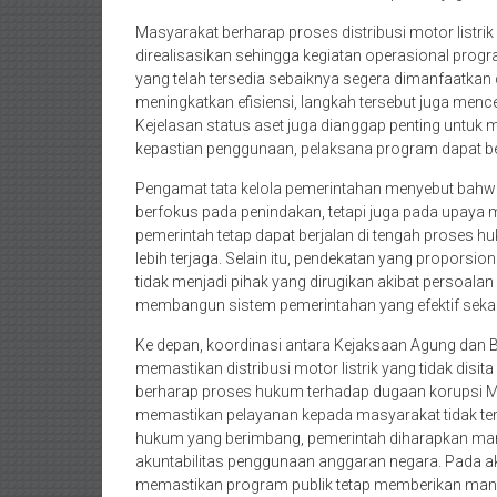
Masyarakat berharap proses distribusi motor listri
direalisasikan sehingga kegiatan operasional progr
yang telah tersedia sebaiknya segera dimanfaatkan 
meningkatkan efisiensi, langkah tersebut juga menc
Kejelasan status aset juga dianggap penting untuk
kepastian penggunaan, pelaksana program dapat bek
Pengamat tata kelola pemerintahan menyebut bahw
berfokus pada penindakan, tetapi juga pada upaya m
pemerintah tetap dapat berjalan di tengah proses h
lebih terjaga. Selain itu, pendekatan yang propor
tidak menjadi pihak yang dirugikan akibat persoalan
membangun sistem pemerintahan yang efektif sekal
Ke depan, koordinasi antara Kejaksaan Agung dan Ba
memastikan distribusi motor listrik yang tidak disi
berharap proses hukum terhadap dugaan korupsi MB
memastikan pelayanan kepada masyarakat tidak ter
hukum yang berimbang, pemerintah diharapkan ma
akuntabilitas penggunaan anggaran negara. Pada akh
memastikan program publik tetap memberikan manf