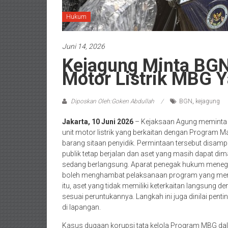
Hukum
Juni 14, 2026
Kejagung Minta BGN
Motor Listrik MBG Y
Diposkan Oleh:Goken Abdullah
BGN
,
kejagung
Jakarta, 10 Juni 2026
– Kejaksaan Agung meminta B
unit motor listrik yang berkaitan dengan Program M
barang sitaan penyidik. Permintaan tersebut disam
publik tetap berjalan dan aset yang masih dapat di
sedang berlangsung. Aparat penegak hukum menega
boleh menghambat pelaksanaan program yang mem
itu, aset yang tidak memiliki keterkaitan langsung
sesuai peruntukannya. Langkah ini juga dinilai pen
di lapangan.
Kasus dugaan korupsi tata kelola Program MBG dal