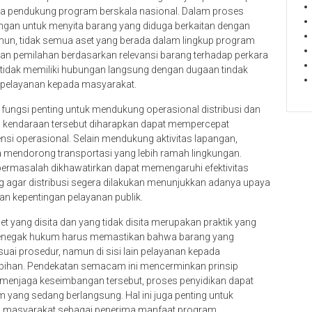
na pendukung program berskala nasional. Dalam proses
ngan untuk menyita barang yang diduga berkaitan dengan
Namun, tidak semua aset yang berada dalam lingkup program
kan pemilahan berdasarkan relevansi barang terhadap perkara
 tidak memiliki hubungan langsung dengan dugaan tindak
 pelayanan kepada masyarakat.
 fungsi penting untuk mendukung operasional distribusi dan
an kendaraan tersebut diharapkan dapat mempercepat
nsi operasional. Selain mendukung aktivitas lapangan,
a mendorong transportasi yang lebih ramah lingkungan.
k bermasalah dikhawatirkan dapat memengaruhi efektivitas
 agar distribusi segera dilakukan menunjukkan adanya upaya
 kepentingan pelayanan publik.
yang disita dan yang tidak disita merupakan praktik yang
 penegak hukum harus memastikan bahwa barang yang
uai prosedur, namun di sisi lain pelayanan kepada
lebihan. Pendekatan semacam ini mencerminkan prinsip
menjaga keseimbangan tersebut, proses penyidikan dapat
 yang sedang berlangsung. Hal ini juga penting untuk
ap masyarakat sebagai penerima manfaat program.