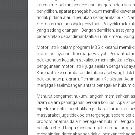
karena melibatkan pengelolaan anggaran dan sara
penyidikan, aparat penegak hukum memiliki kewena
tindak pidana atau diperlukan sebagai alat bukti. 
otomatis menjadi objek penyitaan. Penyidik melaku
yang sedang ditangani. Dengan demikian, aset yang
pidana tetap dapat dimanfaatkan untuk mendukung
Motor listrik dalam program MBG diketahui memiliki
mobilitas layanan di berbagai wilayah. Pemanfaat
pelaksanaan kegiatan sekaligus meningkatkan efisie
penggunaan motor listrik juga sejalan dengan upay
Karena itu, keterlambatan distribusi aset yang tida
pelaksanaan program. Permintaan Kejaksaan Agung
menjaga keseimbangan antara penegakan hukum dan
Menurut pengamat hukum, langkah memisahkan aset 
lazim dalam penanganan perkara korupsi. Aparat
diperlukan untuk pembuktian perkara diamankan ses
masyarakat juga tidak boleh terganggu secara ber
proporsionalitas dalam penegakan hukum. Dengan 
berjalan efektif tanpa menghambat manfaat program
menghindari dampak yang tidak diinginkan terhad