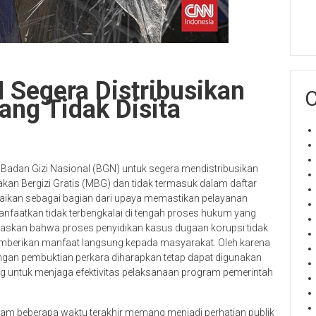
 Segera Distribusikan
C
ang Tidak Disita
adan Gizi Nasional (BGN) untuk segera mendistribusikan
akan Bergizi Gratis (MBG) dan tidak termasuk dalam daftar
paikan sebagai bagian dari upaya memastikan pelayanan
manfaatkan tidak terbengkalai di tengah proses hukum yang
skan bahwa proses penyidikan kasus dugaan korupsi tidak
berikan manfaat langsung kepada masyarakat. Oleh karena
 dengan pembuktian perkara diharapkan tetap dapat digunakan
ting untuk menjaga efektivitas pelaksanaan program pemerintah
am beberapa waktu terakhir memang menjadi perhatian publik