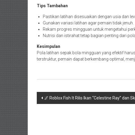
Tips Tambahan
Pastikan latihan disesuaikan dengan usia dan lev
Gunakan variasi latihan agar pemain tidak jenuh.
Rekam progres mingguan untuk mengetahui pe
Nutrisi dan istirahat tetap bagian penting dari pola
Kesimpulan
Pola latihan sepak bola mingguan yang efektif harus
terstruktur, pemain dapat berkembang optimal, men
Navigasi
🌌 Roblox Fish It Rilis Ikan “Celestine Ray” dan
pos