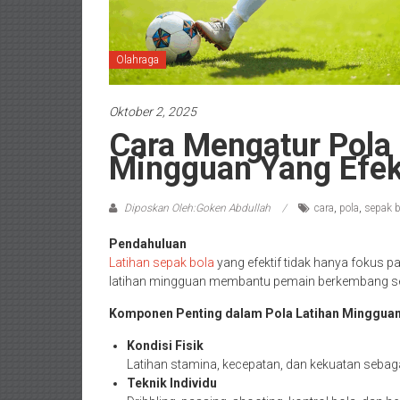
Olahraga
Oktober 2, 2025
Cara Mengatur Pola 
Mingguan Yang Efek
Diposkan Oleh:Goken Abdullah
cara
,
pola
,
sepak b
Pendahuluan
Latihan sepak bola
yang efektif tidak hanya fokus pad
latihan mingguan membantu pemain berkembang sec
Komponen Penting dalam Pola Latihan Minggua
Kondisi Fisik
Latihan stamina, kecepatan, dan kekuatan sebag
Teknik Individu