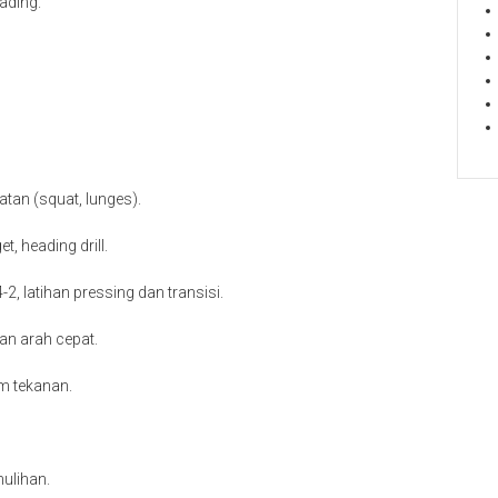
eading.
uatan (squat, lunges).
t, heading drill.
2, latihan pressing dan transisi.
han arah cepat.
am tekanan.
mulihan.