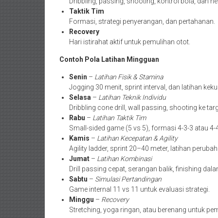
Dribbling, passing, shooting, kontrol bola, dan h
Taktik Tim
Formasi, strategi penyerangan, dan pertahanan.
Recovery
Hari istirahat aktif untuk pemulihan otot.
Contoh Pola Latihan Mingguan
Senin
–
Latihan Fisik & Stamina
Jogging 30 menit, sprint interval, dan latihan kek
Selasa
–
Latihan Teknik Individu
Dribbling cone drill, wall passing, shooting ke targe
Rabu
–
Latihan Taktik Tim
Small-sided game (5 vs 5), formasi 4-3-3 atau 4-4-
Kamis
–
Latihan Kecepatan & Agility
Agility ladder, sprint 20–40 meter, latihan peruba
Jumat
–
Latihan Kombinasi
Drill passing cepat, serangan balik, finishing dal
Sabtu
–
Simulasi Pertandingan
Game internal 11 vs 11 untuk evaluasi strategi.
Minggu
–
Recovery
Stretching, yoga ringan, atau berenang untuk pe